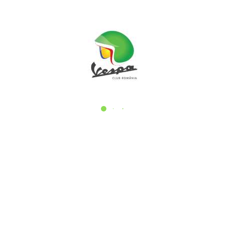
125cc cu categoria B UPDATE 10.05.2024: 5
ani mai tarziu, legea a fost promulgata. Nu uitati
ca aveti nevoie de adeverinta emisa de o
scoala moto („condiția ca deținătorii permiselor
să [...]
READ MORE
By
Cristi Turcin
In
Legislatie
,
Vespa
Posted
5 octombrie 2018