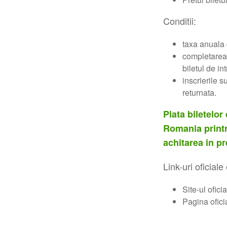
Conditii:
taxa anuala
completarea 
biletul de int
inscrierile 
returnata.
Plata biletelor
Romania printr-
achitarea in pr
Link-uri oficial
Site-ul ofici
Pagina ofici