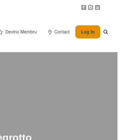
Devino Membru
Contact
Log In
egrotto