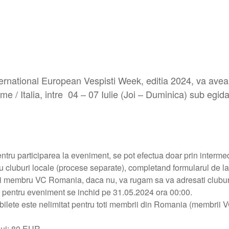
ernational European Vespisti Week, editia 2024, va avea 
me / Italia, intre 04 – 07 Iulie (Joi – Duminica) sub egi
pentru participarea la eveniment, se pot efectua doar prin interm
cluburi locale (procese separate), completand formularul de la f
i membru VC Romania, daca nu, va rugam sa va adresati cluburil
le pentru eveniment se inchid pe 31.05.2024 ora 00:00.
ilete este nelimitat pentru toti membrii din Romania (membrii V
ului: 80 EUR