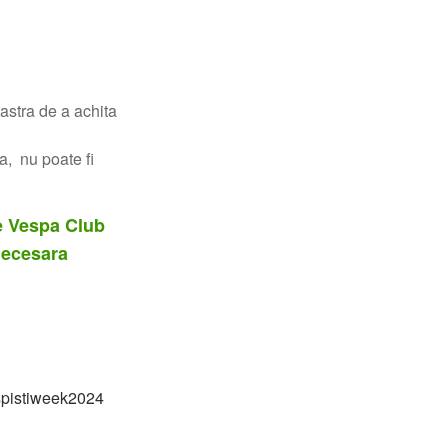
astra de a achita
a, nu poate fi
de Vespa Club
 necesara
spistiweek2024