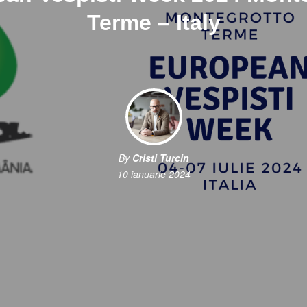
Terme – Italy
By
Cristi Turcin
10 ianuarie 2024