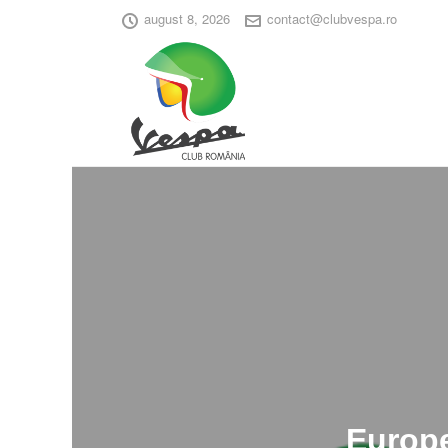
august 8, 2026
contact@clubvespa.ro
Europe