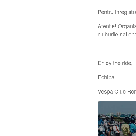
Pentru inregist
Atentie! Organiz
cluburile nation
Enjoy the ride,
Echipa
Vespa Club Ro