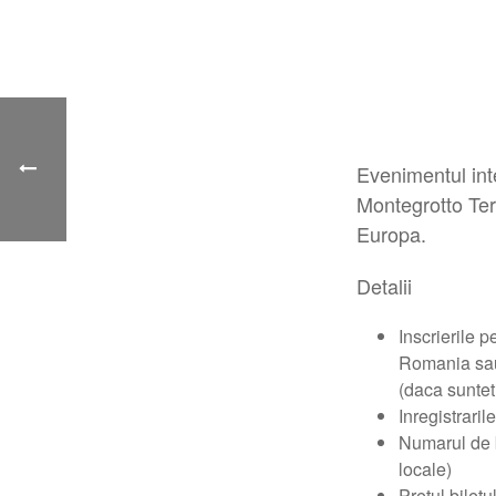
Evenimentul int
Montegrotto Ter
Europa.
Detalii
Inscrierile 
Romania sau 
(daca suntet
Inregistrari
Numarul de b
locale)
Pretul bilet