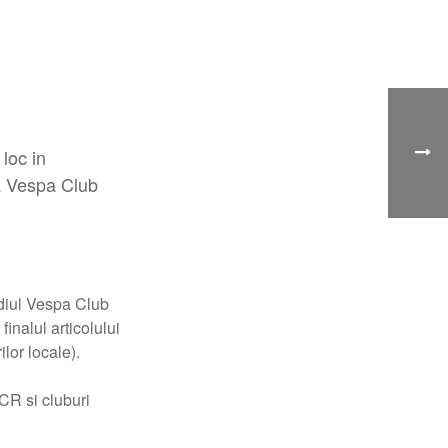
loc in
da Vespa Club
ediul Vespa Club
inalul articolului
or locale).
CR si cluburi