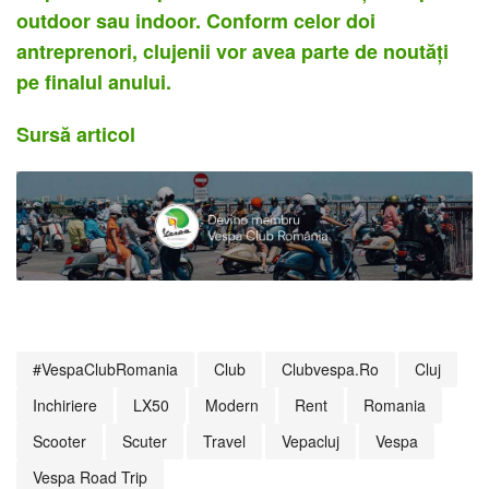
outdoor sau indoor. Conform celor doi
antreprenori, clujenii vor avea parte de noutăţi
pe finalul anului.
Sursă articol
#VespaClubRomania
Club
Clubvespa.ro
Cluj
Inchiriere
LX50
Modern
Rent
Romania
Scooter
Scuter
Travel
Vepacluj
Vespa
Vespa Road Trip