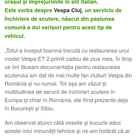
oraşul şi împrejurimile în stil italian.
Este vorba despre
Vespa Cluj
, un serviciu de
închiriere de scutere, născut din pasiunea
comună a doi verişori pentru acest tip de
vehicul.
„Totul a început toamna trecută cu restaurarea unui
model Vespa ET 2 primit cadou de ziua mea. În timp
ce îmi făceam documentația pentru restaurarea
scuterului am dat de mai multe fan cluburi Vespa din
România și nu numai. Tot așa am văzut și
multitudinea de servcii de închirieri scutere în
Europa și chiar în România, ele fiind prezente deja
în București și Sibiu.
Am observat atunci câtă veselie și bucurie aduc
aceste mici minunății tehnice și ne-am hotărât că ar