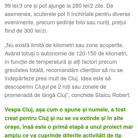
99 lei/3 ore şi pot ajunge la 280 lei/2 zile. De
asemenea, scuterele pot fi închiriate pentru diverse
evenimente, precum şedinţe foto sau nunţi, preţul
fiind de 300 lei/zi.
„Nu există limită de kilometri sau zone acoperite.
Având totuși o autonomie de 120-150 de kilometri,
în funcție de temperatură și alți factori precum
greutatea totală, recomandăm clienților să nu se
îndepărteze prea mult de Cluj. Idea este să
descoperim Clujul pe 2 roți sau zonele de
promenadă de lângă Cluj”, conchide Staicu Robert.
Vespa Cluj, aşa cum o spune şi numele, a fost
creat pentru Cluj şi nu se va extinde şi în alte
oraşe, însă este o primă etapă a unui proiect mai
amplu ce va cuprinde diferite activități de tip