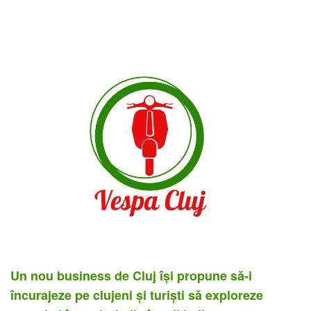
Un nou business de Cluj îşi propune să-i
încurajeze pe clujeni şi turişti să exploreze