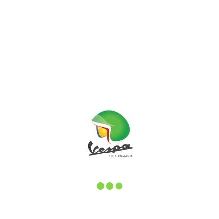
By
Cristi Turcin
In
Vespa
Posted
19 octombrie 2014
In vizita la Cuarta Marcha
Mi-am facut un obicei, ca atunci cand plec in
vacanta pe undeva sa incerc sa ma intalnesc
cu Vespa cluburile locale. In acest fel Acum am
ajuns in Spania, unde am observat cu
surpindere ca nu imi [...]
READ MORE