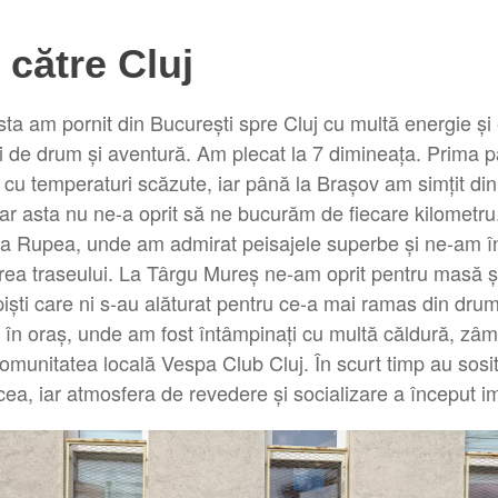
către Cluj
a am pornit din București spre Cluj cu multă energie ș
ți de drum și aventură. Am plecat la 7 dimineața. Prima 
cu temperaturi scăzute, iar până la Brașov am simțit din 
ar asta nu ne-a oprit să ne bucurăm de fiecare kilometru
a Rupea, unde am admirat peisajele superbe și ne-am înc
rea traseului. La Târgu Mureș ne-am oprit pentru masă și
iști care ni s-au alăturat pentru ce-a mai ramas din drum
în oraș, unde am fost întâmpinați cu multă căldură, zâm
comunitatea locală Vespa Club Cluj. În scurt timp au sosit 
ea, iar atmosfera de revedere și socializare a început i