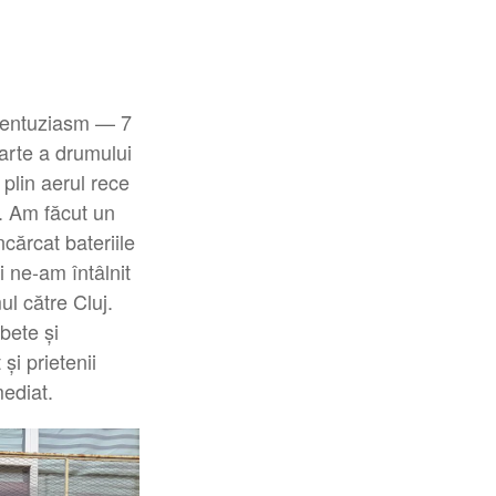
i entuziasm — 7
parte a drumului
plin aerul rece
. Am făcut un
ărcat bateriile
 ne-am întâlnit
ul către Cluj.
bete și
și prietenii
mediat.