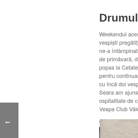
Drumul 
Weekendul acest
vespiști pregăti
ne-a întâmpinat 
de primăvară, d
popas la Cetate
pentru continua
cu încă doi vesp
Seara am ajuns 
ospitalitate de 
Vespa Club Vâlc