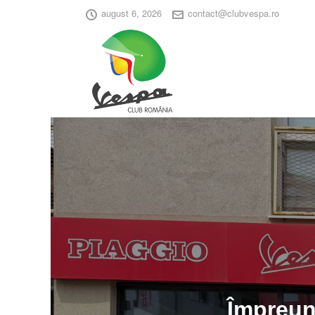
august 6, 2026
contact@clubvespa.ro
Împreun