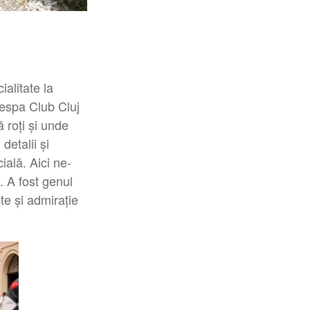
alitate la
Vespa Club Cluj
 roți și unde
detalii și
ială. Aici ne-
i. A fost genul
ete și admirație