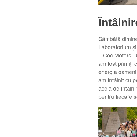
Întâlni
Sâmbătă diminea
Laboratorium și
– Coc Motors, un
am fost primiți 
energia oamenilo
am întâlnit cu p
acela de întâlnir
pentru fiecare s