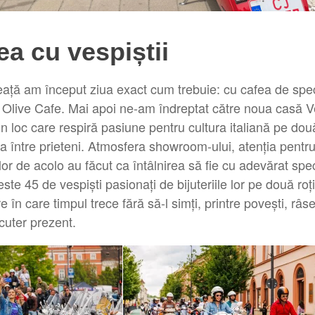
rea cu vespiștii
ță am început ziua exact cum trebuie: cu cafea de speci
 Olive Cafe. Mai apoi ne-am îndreptat către noua casă 
 loc care respiră pasiune pentru cultura italiană pe două
ca între prieteni. Atmosfera showroom-ului, atenția pentru 
r de acolo au făcut ca întâlnirea să fie cu adevărat spec
este 45 de vespiști pasionați de bijuteriile lor pe două roț
e în care timpul trece fără să-l simți, printre povești, râs
cuter prezent.