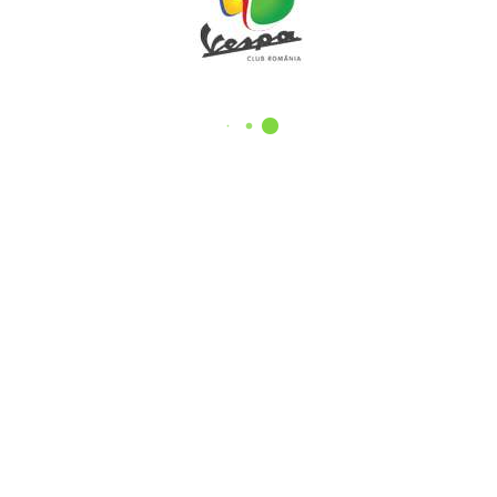
18 iulie 2018
dition – 2018 Poze
 s-a incheiat. Multumim tuturor participantilor, sponsorilor, vol
cut [...]