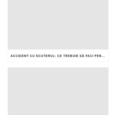
ACCIDENT CU SCUTERUL: CE TREBUIE SĂ FACI PENTRU A-ȚI PROTEJA DREPTURILE ȘI DESPĂGUBIRILE